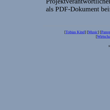
Projektverantwortliche
als PDF-Dokument bei
[
Tobias Kind
] [
Music
] [
Pano
[
Wirtscha
K