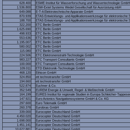
628.400
ESWE-Institut für Wasserforschung und Wassertechnologie GmbH
1.536.800
ESW-Extel Systems Wedel Gesellschaft für Ausrüstung mbH
649.088
E-T-A Elektrotechnische Apparate GmbH
870.939
ETAS Entwicklungs- und Applikationswerkzeuge für elektronisch
188.700
ETAS Entwicklungs- und Applikationswerkzeuge für elektronisch
322.200
ETC Berlin GmbH
1.625.690
ETC Berlin GmbH
498.933
ETC Berlin GmbH
553.636
ETC Berlin GmbH
1.195.007
ETC Berlin GmbH
580.002
ETC Berlin GmbH
115.080
ETC Berlin GmbH
224.506
ETC Elektronenstrahl-Technologie GmbH
983.227
ETC Transport Consultants GmbH
100.000
ETC Transport Consultants GmbH
109.011
ETD Elektronik-Technologie GmbH
468.120
Ethicon GmbH
324.850
ett technotransfer GmbH
194.660
ett technotransfer GmbH
522.874
Euchner & Co.
352.549
EUREM Energie & Umwelt, Regel- & Meßtechnik GmbH
164.199
EURES Institut für regionale Studien in Europa Schleicher-Tappes
147.921
Euro Avionics Navigationssysteme GmbH & Co. KG
297.600
Euro Telematik GmbH
260.378
Eurobras GmbH
339.000
Eurocopter Deutschland GmbH
4.450.020
Eurocopter Deutschland GmbH
1.698.000
Eurocopter Deutschland GmbH
1.451.141
Eurocopter Deutschland GmbH
10.622.881
Eurocopter Deutschland GmbH