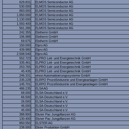
629.831
ELMOS Semiconductor AG
530.000
ELMOS Semiconductor AG
883.000
ELMOS Semiconductor AG
1.850.000
ELMOS Semiconductor AG
1.130.000
ELMOS Semiconductor AG
1.550.400
ELMOS Semiconductor AG
561.286
ELMOS Semiconductor AG
242.355
Elotherm GmbH
196.988
Elotherm GmbH
69.675
Elotherm GmbH
150.000
Elpro AG
439.980
Elpro AG
2.508.540
Elpro AG
552.723
ELPRO Leit- und Energietechnik GmbH
335.461
ELPRO Leit- und Energietechnik GmbH
253.765
ELPRO Leit- und Energietechnik GmbH
45.435
ELPRO Leit- und Energietechnik GmbH
246.331
elrest Automatisierungssysteme GmbH
235.228
ELRPO Prozeßindustrie und Energieanlagen GmbH
145.701
ELRPO Prozeßindustrie und Energieanlagen GmbH
486.235
ELSA AG
68.000
ELSA-Deutschland e.V.
66.500
ELSA-Deutschland e.V.
26.000
ELSA-Deutschland e.V.
46.000
ELSA-Deutschland e.V.
45.000
ELSA-Deutschland e.V.
388.800
Elsner Pac Jungpflanzen KG
130.400
Elsner Pac Jungpflanzen KG
850.550
ELSTER AG
238.000
Elster Produktion GmbH