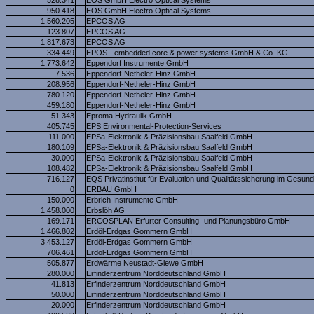
528.341
EOS GmbH Electro Optical Systems
950.418
EOS GmbH Electro Optical Systems
1.560.205
EPCOS AG
123.807
EPCOS AG
1.817.673
EPCOS AG
334.449
EPOS - embedded core & power systems GmbH & Co. KG
1.773.642
Eppendorf Instrumente GmbH
7.536
Eppendorf-Netheler-Hinz GmbH
208.956
Eppendorf-Netheler-Hinz GmbH
780.120
Eppendorf-Netheler-Hinz GmbH
459.180
Eppendorf-Netheler-Hinz GmbH
51.343
Eproma Hydraulik GmbH
405.745
EPS Environmental-Protection-Services
111.000
EPSa-Elektronik & Präzisionsbau Saalfeld GmbH
180.109
EPSa-Elektronik & Präzisionsbau Saalfeld GmbH
30.000
EPSa-Elektronik & Präzisionsbau Saalfeld GmbH
108.482
EPSa-Elektronik & Präzisionsbau Saalfeld GmbH
716.127
EQS Privatinstitut für Evaluation und Qualitätssicherung im Gesu
0
ERBAU GmbH
150.000
Erbrich Instrumente GmbH
1.458.000
Erbslöh AG
169.171
ERCOSPLAN Erfurter Consulting- und Planungsbüro GmbH
1.466.802
Erdöl-Erdgas Gommern GmbH
3.453.127
Erdöl-Erdgas Gommern GmbH
706.461
Erdöl-Erdgas Gommern GmbH
505.877
Erdwärme Neustadt-Glewe GmbH
280.000
Erfinderzentrum Norddeutschland GmbH
41.813
Erfinderzentrum Norddeutschland GmbH
50.000
Erfinderzentrum Norddeutschland GmbH
20.000
Erfinderzentrum Norddeutschland GmbH