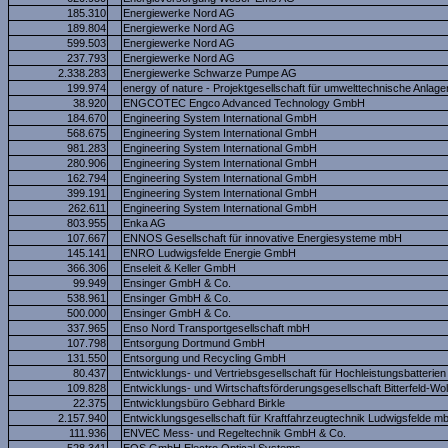
185.310
Energiewerke Nord AG
189.804
Energiewerke Nord AG
599.503
Energiewerke Nord AG
237.793
Energiewerke Nord AG
2.338.283
Energiewerke Schwarze Pumpe AG
199.974
energy of nature - Projektgesellschaft für umwelttechnische Anla
38.920
ENGCOTEC Engco Advanced Technology GmbH
184.670
Engineering System International GmbH
568.675
Engineering System International GmbH
981.283
Engineering System International GmbH
280.906
Engineering System International GmbH
162.794
Engineering System International GmbH
399.191
Engineering System International GmbH
262.611
Engineering System International GmbH
803.955
Enka AG
107.667
ENNOS Gesellschaft für innovative Energiesysteme mbH
145.141
ENRO Ludwigsfelde Energie GmbH
366.306
Enseleit & Keller GmbH
99.949
Ensinger GmbH & Co.
538.961
Ensinger GmbH & Co.
500.000
Ensinger GmbH & Co.
337.965
Enso Nord Transportgesellschaft mbH
107.798
Entsorgung Dortmund GmbH
131.550
Entsorgung und Recycling GmbH
80.437
Entwicklungs- und Vertriebsgesellschaft für Hochleistungsbatterie
109.828
Entwicklungs- und Wirtschaftsförderungsgesellschaft Bitterfeld-W
22.375
Entwicklungsbüro Gebhard Birkle
2.157.940
Entwicklungsgesellschaft für Kraftfahrzeugtechnik Ludwigsfelde m
111.936
ENVEC Mess- und Regeltechnik GmbH & Co.