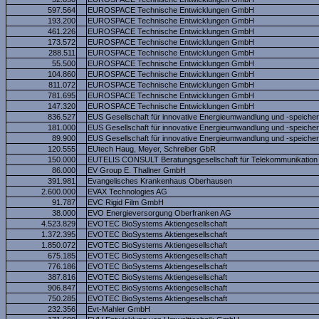
597.564
EUROSPACE Technische Entwicklungen GmbH
193.200
EUROSPACE Technische Entwicklungen GmbH
461.226
EUROSPACE Technische Entwicklungen GmbH
173.572
EUROSPACE Technische Entwicklungen GmbH
288.511
EUROSPACE Technische Entwicklungen GmbH
55.500
EUROSPACE Technische Entwicklungen GmbH
104.860
EUROSPACE Technische Entwicklungen GmbH
811.072
EUROSPACE Technische Entwicklungen GmbH
781.695
EUROSPACE Technische Entwicklungen GmbH
147.320
EUROSPACE Technische Entwicklungen GmbH
836.527
EUS Gesellschaft für innovative Energieumwandlung und -speich
181.000
EUS Gesellschaft für innovative Energieumwandlung und -speich
89.900
EUS Gesellschaft für innovative Energieumwandlung und -speich
120.555
EUtech Haug, Meyer, Schreiber GbR
150.000
EUTELIS CONSULT Beratungsgesellschaft für Telekommunikation
86.000
EV Group E. Thallner GmbH
391.981
Evangelisches Krankenhaus Oberhausen
2.600.000
EVAX Technologies AG
91.787
EVC Rigid Film GmbH
38.000
EVO Energieversorgung Oberfranken AG
4.523.829
EVOTEC BioSystems Aktiengesellschaft
1.372.395
EVOTEC BioSystems Aktiengesellschaft
1.850.072
EVOTEC BioSystems Aktiengesellschaft
675.185
EVOTEC BioSystems Aktiengesellschaft
776.186
EVOTEC BioSystems Aktiengesellschaft
387.816
EVOTEC BioSystems Aktiengesellschaft
906.847
EVOTEC BioSystems Aktiengesellschaft
750.285
EVOTEC BioSystems Aktiengesellschaft
232.356
Evt-Mahler GmbH