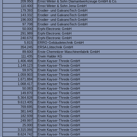
209.950
Ernst Winter & Sohn Diamantwerkzeuge GmbH & Co.
110.400
Ernst Winter & Sohn Jena GmbH
179.393
Erodier- und GalvanoTech GmbH
143.332
Erodier- und GalvanoTech GmbH
196.000
Erodier- und GalvanoTech GmbH
97.708
Erodier- und GalvanoTech GmbH
50.000
Erphi Electronic GmbH
291.989
Erphi Electronic GmbH
240.670
Erphi Electronic GmbH
5.815
ERRO-Gebäudetechnik GmbH
354.245
ERSA Löttechnik GmbH
89.600
Erste Chemnitzer Maschinenfabrik GmbH
111.435
Erwin Halder KG
1.406.468
Erwin Kayser-Threde GmbH
1.149.123
Erwin Kayser-Threde GmbH
59.975
Erwin Kayser-Threde GmbH
1.059.903
Erwin Kayser-Threde GmbH
1.671.884
Erwin Kayser-Threde GmbH
1.068.417
Erwin Kayser-Threde GmbH
50.083
Erwin Kayser-Threde GmbH
149.870
Erwin Kayser-Threde GmbH
5.364.828
Erwin Kayser-Threde GmbH
9.613.405
Erwin Kayser-Threde GmbH
769.695
Erwin Kayser-Threde GmbH
381.640
Erwin Kayser-Threde GmbH
182.939
Erwin Kayser-Threde GmbH
249.997
Erwin Kayser-Threde GmbH
25.000
Erwin Kayser-Threde GmbH
3.315.066
Erwin Kayser-Threde GmbH
8.624.742
Erwin Kayser-Threde GmbH