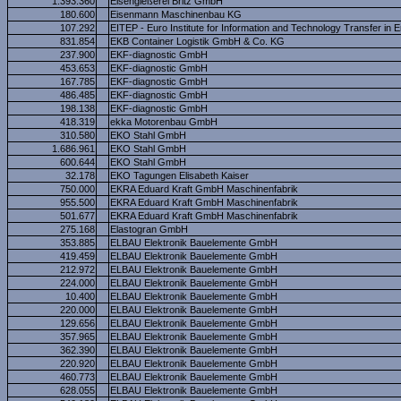
1.393.360
Eisengießerei Britz GmbH
180.600
Eisenmann Maschinenbau KG
107.292
EITEP - Euro Institute for Information and Technology Transfer in
831.854
EKB Container Logistik GmbH & Co. KG
237.900
EKF-diagnostic GmbH
453.653
EKF-diagnostic GmbH
167.785
EKF-diagnostic GmbH
486.485
EKF-diagnostic GmbH
198.138
EKF-diagnostic GmbH
418.319
ekka Motorenbau GmbH
310.580
EKO Stahl GmbH
1.686.961
EKO Stahl GmbH
600.644
EKO Stahl GmbH
32.178
EKO Tagungen Elisabeth Kaiser
750.000
EKRA Eduard Kraft GmbH Maschinenfabrik
955.500
EKRA Eduard Kraft GmbH Maschinenfabrik
501.677
EKRA Eduard Kraft GmbH Maschinenfabrik
275.168
Elastogran GmbH
353.885
ELBAU Elektronik Bauelemente GmbH
419.459
ELBAU Elektronik Bauelemente GmbH
212.972
ELBAU Elektronik Bauelemente GmbH
224.000
ELBAU Elektronik Bauelemente GmbH
10.400
ELBAU Elektronik Bauelemente GmbH
220.000
ELBAU Elektronik Bauelemente GmbH
129.656
ELBAU Elektronik Bauelemente GmbH
357.965
ELBAU Elektronik Bauelemente GmbH
362.390
ELBAU Elektronik Bauelemente GmbH
220.920
ELBAU Elektronik Bauelemente GmbH
460.773
ELBAU Elektronik Bauelemente GmbH
628.055
ELBAU Elektronik Bauelemente GmbH