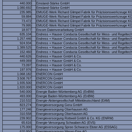
440.000
Emsland-Stärke GmbH
1.080.692
Emsland-Stärke GmbH
235.985
EMUGE-Werk Richard Glimpel Fabrik für Präzisionswerkzeuge K
59.884
EMUGE-Werk Richard Glimpel Fabrik für Präzisionswerkzeuge K
73.472
EMUGE-Werk Richard Glimpel Fabrik für Präzisionswerkzeuge K
79.995
EMUGE-Werk Richard Glimpel Fabrik für Präzisionswerkzeuge K
18.977
Encom Datenverarbeitung GmbH
635.104
Endress + Hauser Conducta Gesellschaft für Mess- und Regeltec
1.257.446
Endress + Hauser Conducta Gesellschaft für Mess- und Regeltec
924.934
Endress + Hauser Conducta Gesellschaft für Mess- und Regeltec
1.389.525
Endress + Hauser Conducta Gesellschaft für Mess- und Regeltec
152.460
Endress + Hauser Conducta Gesellschaft für Mess- und Regeltec
440.626
Endress + Hauser GmbH & Co.
449.069
Endress + Hauser GmbH & Co.
73.097
Endress + Hauser GmbH & Co.
197.976
Endress + Hauser GmbH & Co.
1.068.182
ENERCON GmbH
3.508.767
ENERCON GmbH
1.935.500
ENERCON GmbH
1.820.000
ENERCON GmbH
540.000
Energie Baden-Württemberg AG (EnBW)
493.000
Energie Baden-Württemberg AG (EnBW)
210.532
Energie-Aktiengesellschaft Mitteldeutschland (EAM)
823.274
Energieversorgung Gera GmbH
177.246
Energieversorgung Oberhausen AG
310.558
Energieversorgung Oberhausen AG
239.902
Energieversorgung Rottweil GmbH & Co. KG (ENRW)
65.616
Energie-Versorgung Schwaben AG (EVS)
175.000
Energieversorgung Spree-Schwarze Elster AG (ESSAG)
620.950
Energieversorgung Weser-Ems AG