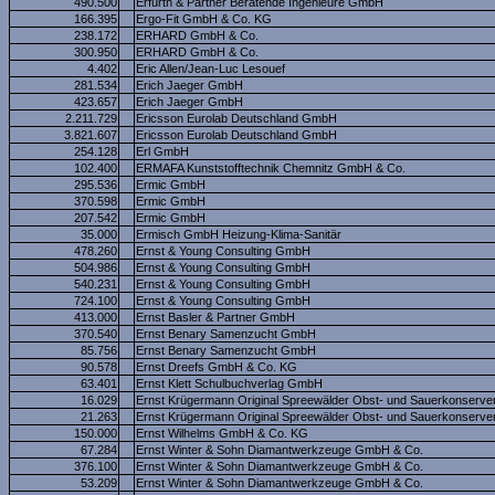
490.500
Erfurth & Partner Beratende Ingenieure GmbH
166.395
Ergo-Fit GmbH & Co. KG
238.172
ERHARD GmbH & Co.
300.950
ERHARD GmbH & Co.
4.402
Eric Allen/Jean-Luc Lesouef
281.534
Erich Jaeger GmbH
423.657
Erich Jaeger GmbH
2.211.729
Ericsson Eurolab Deutschland GmbH
3.821.607
Ericsson Eurolab Deutschland GmbH
254.128
Erl GmbH
102.400
ERMAFA Kunststofftechnik Chemnitz GmbH & Co.
295.536
Ermic GmbH
370.598
Ermic GmbH
207.542
Ermic GmbH
35.000
Ermisch GmbH Heizung-Klima-Sanitär
478.260
Ernst & Young Consulting GmbH
504.986
Ernst & Young Consulting GmbH
540.231
Ernst & Young Consulting GmbH
724.100
Ernst & Young Consulting GmbH
413.000
Ernst Basler & Partner GmbH
370.540
Ernst Benary Samenzucht GmbH
85.756
Ernst Benary Samenzucht GmbH
90.578
Ernst Dreefs GmbH & Co. KG
63.401
Ernst Klett Schulbuchverlag GmbH
16.029
Ernst Krügermann Original Spreewälder Obst- und Sauerkonserve
21.263
Ernst Krügermann Original Spreewälder Obst- und Sauerkonserve
150.000
Ernst Wilhelms GmbH & Co. KG
67.284
Ernst Winter & Sohn Diamantwerkzeuge GmbH & Co.
376.100
Ernst Winter & Sohn Diamantwerkzeuge GmbH & Co.
53.209
Ernst Winter & Sohn Diamantwerkzeuge GmbH & Co.