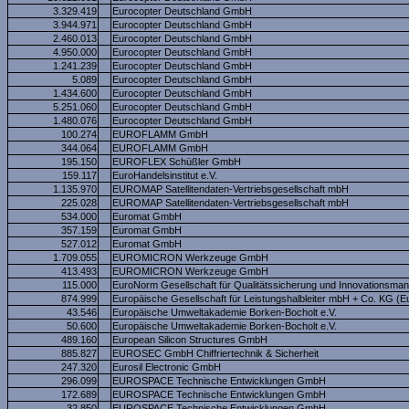
3.329.419
Eurocopter Deutschland GmbH
3.944.971
Eurocopter Deutschland GmbH
2.460.013
Eurocopter Deutschland GmbH
4.950.000
Eurocopter Deutschland GmbH
1.241.239
Eurocopter Deutschland GmbH
5.089
Eurocopter Deutschland GmbH
1.434.600
Eurocopter Deutschland GmbH
5.251.060
Eurocopter Deutschland GmbH
1.480.076
Eurocopter Deutschland GmbH
100.274
EUROFLAMM GmbH
344.064
EUROFLAMM GmbH
195.150
EUROFLEX Schüßler GmbH
159.117
EuroHandelsinstitut e.V.
1.135.970
EUROMAP Satellitendaten-Vertriebsgesellschaft mbH
225.028
EUROMAP Satellitendaten-Vertriebsgesellschaft mbH
534.000
Euromat GmbH
357.159
Euromat GmbH
527.012
Euromat GmbH
1.709.055
EUROMICRON Werkzeuge GmbH
413.493
EUROMICRON Werkzeuge GmbH
115.000
EuroNorm Gesellschaft für Qualitätssicherung und Innovationsm
874.999
Europäische Gesellschaft für Leistungshalbleiter mbH + Co. KG (E
43.546
Europäische Umweltakademie Borken-Bocholt e.V.
50.600
Europäische Umweltakademie Borken-Bocholt e.V.
489.160
European Silicon Structures GmbH
885.827
EUROSEC GmbH Chiffriertechnik & Sicherheit
247.320
Eurosil Electronic GmbH
296.099
EUROSPACE Technische Entwicklungen GmbH
172.689
EUROSPACE Technische Entwicklungen GmbH
32.850
EUROSPACE Technische Entwicklungen GmbH