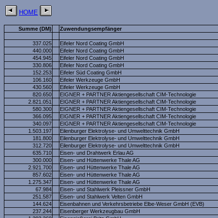
HOME
Summe (DM)
Zuwendungsempfänger
337.025
Eifeler Nord Coating GmbH
440.000
Eifeler Nord Coating GmbH
454.945
Eifeler Nord Coating GmbH
330.806
Eifeler Nord Coating GmbH
152.253
Eifeler Süd Coating GmbH
106.160
Eifeler Werkzeuge GmbH
430.560
Eifeler Werkzeuge GmbH
820.650
EIGNER + PARTNER Aktiengesellschaft CIM-Technologie
2.821.051
EIGNER + PARTNER Aktiengesellschaft CIM-Technologie
580.300
EIGNER + PARTNER Aktiengesellschaft CIM-Technologie
366.095
EIGNER + PARTNER Aktiengesellschaft CIM-Technologie
340.097
EIGNER + PARTNER Aktiengesellschaft CIM-Technologie
1.503.197
Eilenburger Elektrolyse- und Umwelttechnik GmbH
181.800
Eilenburger Elektrolyse- und Umwelttechnik GmbH
312.720
Eilenburger Elektrolyse- und Umwelttechnik GmbH
635.710
Eisen- und Drahtwerk Erlau AG
300.000
Eisen- und Hüttenwerke Thale AG
2.921.700
Eisen- und Hüttenwerke Thale AG
857.602
Eisen- und Hüttenwerke Thale AG
1.275.347
Eisen- und Hüttenwerke Thale AG
67.984
Eisen- und Stahlwerk Pleissner GmbH
251.587
Eisen- und Stahlwerk Velten GmbH
144.624
Eisenbahnen und Verkehrsbetriebe Elbe-Weser GmbH (EVB)
237.244
Eisenberger Werkzeugbau GmbH