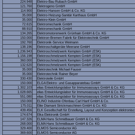
224.948
Elektro-Bau Rubach GmbH
121.760
Elektrogeno GmbH
114.900
Elektro-Hansen GmbH & Co. KG
35.000
Elektro-Heizung-Sanitär Karthaus GmbH
35.000
Elektro-Klein GmbH
72.615
Elektromechanik GmbH
88.910
Elektromechanik GmbH
134.265
Elektromotorenwerk Grünhain GmbH & Co. KG
150.000
Elektron-Bremen Fabrik für Elektrotechnik GmbH
192.760
Elektronik-Service Weimann
138.196
Elektroschaltgeräte Meerane GmbH
1.236.943
Elektroschmelzwerk Kempten GmbH (ESK)
1.156.198
Elektroschmelzwerk Kempten GmbH (ESK)
360.000
Elektroschmelzwerk Kempten GmbH (ESK)
132.620
Elektroschmelzwerk Kempten GmbH (ESK)
35.000
Elektrotechnik Michael Fauser
35.000
Elektrotechnik Rainer Beyer
330.430
Elektroteile GmbH
150.000
ELGA Elektro- und Gasapparatebau GmbH
1.302.103
elias Entwicklungslabor für Immunoassays GmbH & Co. KG
1.028.665
elias Entwicklungslabor für Immunoassays GmbH & Co. KG
551.080
elias Entwicklungslabor für Immunoassays GmbH & Co. KG
150.000
ELINO Industrie-Ofenbau Carl Hanf GmbH & Co.
175.011
Elite Diamant Strickmaschinen GmbH & Co. KG
439.456
ELK Gesellschaft für Erstellung, Layout und Konzeption elektron
174.674
Elka Elektronik GmbH
147.326
ELMA Hans Schmidbauer GmbH & Co. KG
268.000
ELMA Hans Schmidbauer GmbH & Co. KG
329.400
ELMOS Semiconductor AG
369.600
ELMOS Semiconductor AG