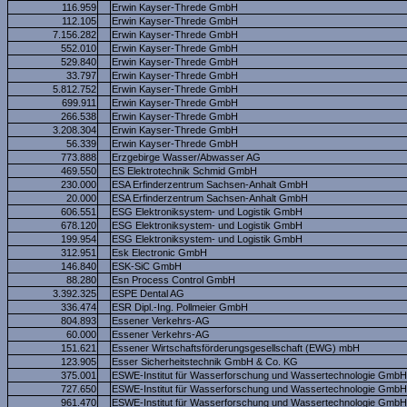
116.959
Erwin Kayser-Threde GmbH
112.105
Erwin Kayser-Threde GmbH
7.156.282
Erwin Kayser-Threde GmbH
552.010
Erwin Kayser-Threde GmbH
529.840
Erwin Kayser-Threde GmbH
33.797
Erwin Kayser-Threde GmbH
5.812.752
Erwin Kayser-Threde GmbH
699.911
Erwin Kayser-Threde GmbH
266.538
Erwin Kayser-Threde GmbH
3.208.304
Erwin Kayser-Threde GmbH
56.339
Erwin Kayser-Threde GmbH
773.888
Erzgebirge Wasser/Abwasser AG
469.550
ES Elektrotechnik Schmid GmbH
230.000
ESA Erfinderzentrum Sachsen-Anhalt GmbH
20.000
ESA Erfinderzentrum Sachsen-Anhalt GmbH
606.551
ESG Elektroniksystem- und Logistik GmbH
678.120
ESG Elektroniksystem- und Logistik GmbH
199.954
ESG Elektroniksystem- und Logistik GmbH
312.951
Esk Electronic GmbH
146.840
ESK-SiC GmbH
88.280
Esn Process Control GmbH
3.392.325
ESPE Dental AG
336.474
ESR Dipl.-Ing. Pollmeier GmbH
804.893
Essener Verkehrs-AG
60.000
Essener Verkehrs-AG
151.621
Essener Wirtschaftsförderungsgesellschaft (EWG) mbH
123.905
Esser Sicherheitstechnik GmbH & Co. KG
375.001
ESWE-Institut für Wasserforschung und Wassertechnologie GmbH
727.650
ESWE-Institut für Wasserforschung und Wassertechnologie GmbH
961.470
ESWE-Institut für Wasserforschung und Wassertechnologie GmbH