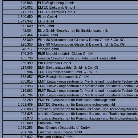
645.566
ELTA Engineering GmbH
378.002
ELTEC Elektronik GmbH
717.739
ELTEC Elektronik GmbH
1.640.650
Eltest GmbH
1.749.342
Eltro GmbH
872.000
Eltro GmbH
442.004
Eltro GmbH Gesellschaft für Strahlungstechnik
229.464
Elwana GmbH
33.000
Elzet 80 Mikrocomputer Giesler & Danne GmbH & Co. KG
125.358
Elzet 80 Mikrocomputer Giesler & Danne GmbH & Co. KG
648.217
emagine gmbH
740.349
EME Maschinenfabrik Clasen GmbH
135.736
e-media Christoph Bode und Jobst von Heintze GbR
266.499
Em-Gerätebau GmbH
114.096
EMH Elektrizitätszähler GmbH & Co. KG
35.904
EMH Elektrizitätszähler GmbH & Co. KG
168.857
EMH Energie-Messtechnik GmbH
285.815
EMIT Entwicklungszentrum für Maritime und Industrielle Technik 
237.993
EMIT Entwicklungszentrum für Maritime und Industrielle Technik 
119.982
EMIT Entwicklungszentrum für Maritime und Industrielle Technik 
216.794
EMIT Entwicklungszentrum für Maritime und Industrielle Technik 
83.289
EMITEC Gesellschaft für Emissionstechnologie mbH
1.351.409
EMITEC Gesellschaft für Emissionstechnologie mbH
290.000
empirica Gesellschaft für Kommunikations- und Technologieforsc
998.625
empirica Gesellschaft für Kommunikations- und Technologieforsc
79.978
empirica Gesellschaft für Kommunikations- und Technologieforsc
172.000
Empirica GmbH
1.280.256
Ems-Chemie (Deutschland) GmbH
201.744
Emscher Lippe Energie GmbH
197.832
Emsland-Stärke GmbH