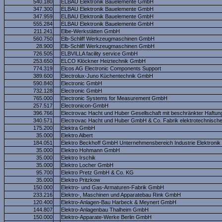
540.180
ELBAU Elektronik Bauelemente GmbH
347.300
ELBAU Elektronik Bauelemente GmbH
347.959
ELBAU Elektronik Bauelemente GmbH
555.284
ELBAU Elektronik Bauelemente GmbH
211.241
Elbe-Werkstätten GmbH
560.750
Elb-Schliff Werkzeugmaschinen GmbH
28.900
Elb-Schliff Werkzeugmaschinen GmbH
726.505
ELBVILLA facility service GmbH
253.650
ELCO Klöckner Heiztechnik GmbH
774.319
Elcos AG Electronic Components Support
389.600
Electrolux-Juno Küchentechnik GmbH
590.840
Electronic GmbH
732.128
Electronic GmbH
765.000
Electronic Systems for Measurement GmbH
257.517
Electronicon-GmbH
396.766
Electrovac Hacht und Huber Gesellschaft mit beschränkter Haftun
340.571
Electrovac Hacht und Huber GmbH & Co. Fabrik elektrotechnischer
175.200
Elektra GmbH
35.000
Elektro Albert
184.051
Elektro Beckhoff GmbH Unternehmensbereich Industrie Elektronik
35.000
Elektro Hohmann GmbH
35.000
Elektro Irschik
35.000
Elektro Locher GmbH
95.700
Elektro Pretz GmbH & Co. KG
35.000
Elektro Pritzkow
150.000
Elektro- und Gas-Armaturen-Fabrik GmbH
233.216
Elektro-, Maschinen und Apparatebau Rink GmbH
120.400
Elektro-Anlagen-Bau Harbeck & Meynert GmbH
144.807
Elektro-Anlagenbau Thalheim GmbH
150.000
Elektro-Apparate-Werke Berlin GmbH